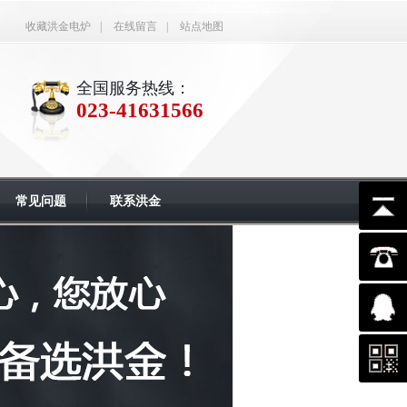
收藏洪金电炉
|
在线留言
|
站点地图
全国服务热线：
023-41631566
常见问题
联系洪金