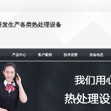
注研发生产各类热处理设备
绍
产品中心
客户案例
技术优势
洪金动态