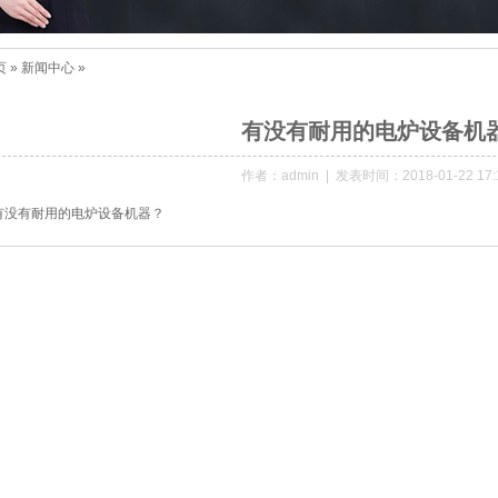
页
»
新闻中心
»
有没有耐用的电炉设备机
作者：admin | 发表时间：2018-01-22 17:1
有没有耐用的电炉设备机器？