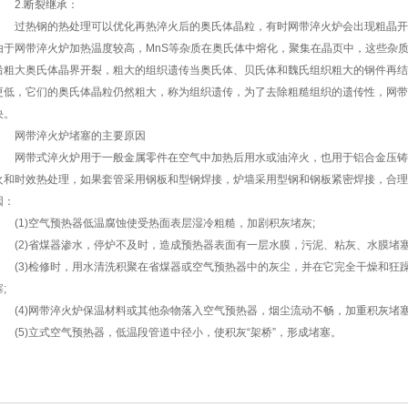
2.断裂继承：
过热钢的热处理可以优化再热淬火后的奥氏体晶粒，有时网带淬火炉会出现粗晶开
由于网带淬火炉加热温度较高，MnS等杂质在奥氏体中熔化，聚集在晶页中，这些杂
沿粗大奥氏体晶界开裂，粗大的组织遗传当奥氏体、贝氏体和魏氏组织粗大的钢件再结
更低，它们的奥氏体晶粒仍然粗大，称为组织遗传，为了去除粗糙组织的遗传性，网带
决。
网带淬火炉堵塞的主要原因
网带式淬火炉用于一般金属零件在空气中加热后用水或油淬火，也用于铝合金压铸
火和时效热处理，如果套管采用钢板和型钢焊接，炉墙采用型钢和钢板紧密焊接，合理
因：
(1)空气预热器低温腐蚀使受热面表层湿冷粗糙，加剧积灰堵灰;
(2)省煤器渗水，停炉不及时，造成预热器表面有一层水膜，污泥、粘灰、水膜堵塞
(3)检修时，用水清洗积聚在省煤器或空气预热器中的灰尘，并在它完全干燥和狂
;
(4)网带淬火炉保温材料或其他杂物落入空气预热器，烟尘流动不畅，加重积灰堵塞
(5)立式空气预热器，低温段管道中径小，使积灰“架桥”，形成堵塞。