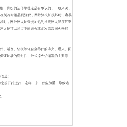
裂，骨折的遗传学理论是有争议的，一般来说，
质在制冷时沿晶页沉积，网带淬火炉损坏时，容易
晶时，网带淬火炉缓慢加热到常规淬火温度甚至
淬火炉可以通过中间退火或多次高温回火来解
件、活塞、铝板等轻合金零件的淬火、退火、回
保证炉墙的密封性，带式淬火炉堵塞的主要原
管道;
躁之前开始运行，这样一来，积尘加重，导致堵
;