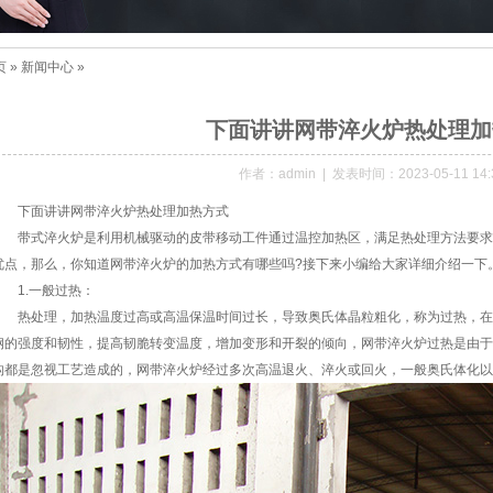
页
»
新闻中心
»
下面讲讲网带淬火炉热处理加
作者：admin | 发表时间：2023-05-11 14:3
下面讲讲网带淬火炉热处理加热方式
带式淬火炉是利用机械驱动的皮带移动工件通过温控加热区，满足热处理方法要求
优点，那么，你知道网带淬火炉的加热方式有哪些吗?接下来小编给大家详细介绍一下
1.一般过热：
热处理，加热温度过高或高温保温时间过长，导致奥氏体晶粒粗化，称为过热，在
钢的强度和韧性，提高韧脆转变温度，增加变形和开裂的倾向，网带淬火炉过热是由于
构都是忽视工艺造成的，网带淬火炉经过多次高温退火、淬火或回火，一般奥氏体化以